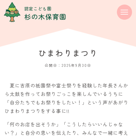
コ
ン
認定こども園
テ
杉の木保育園
ン
ツ
に
移
動
ひまわりまつり
公開日：
2025年9月30日
夏に吉原の祇園祭や富士祭りを経験した年長さんか
ら太鼓を作ってお祭りごっこを楽しんでいるうちに
「自分たちでもお祭りをしたい！」という声があがり
ひまわりまつりをする事に!!
「何のお店を出そうか」「こうしたらいいんじゃな
い？」と自分の思いを伝えたり、みんなで一緒に考え