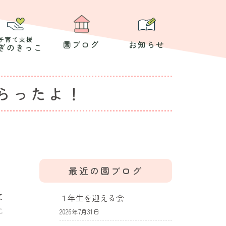
子育て支援
園ブログ
お知らせ
ぎのきっこ
らったよ！
最近の園ブログ
て
１年生を迎える会
に
2026年7月31日