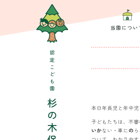
コ
ン
テ
ン
ツ
当園につい
に
移
動
認定こども園
杉の木保育園
本日年長児と年中児
子どもたちは、不審
いか
ない・車に
の
ら
ついて、わかりやす