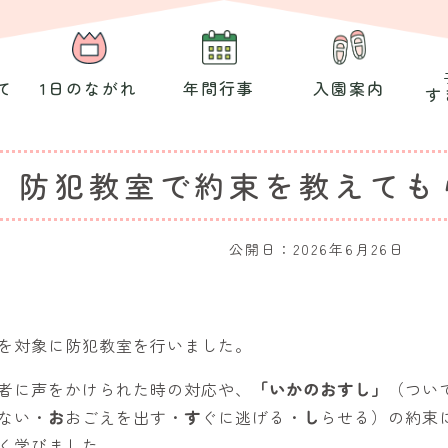
て
1日のながれ
年間行事
入園案内
す
防犯教室で約束を教えても
公開日：
2026年6月26日
を対象に防犯教室を行いました。
者に声をかけられた時の対応や、
「いかのおすし」
（つい
ない・
お
おごえを出す・
す
ぐに逃げる・
し
らせる）の約束
く学びました。